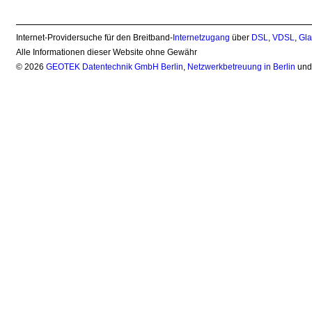
Internet-Providersuche für den Breitband-
Internetzugang
über
DSL
,
VDSL
,
Gla
Alle Informationen dieser Website ohne Gewähr
© 2026
GEOTEK Datentechnik GmbH Berlin
,
Netzwerkbetreuung in Berlin
un