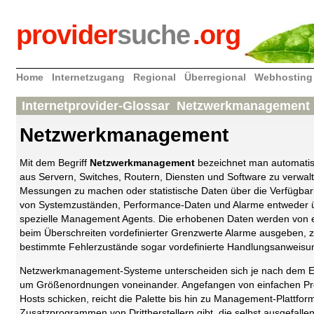
provider
suche
.org
Home
Internetzugang
Regional
Überregional
Webhosting
Internetprovider-Glossar Netzwerkmanagement
Netzwerkmanagement
Mit dem Begriff
Netzwerkmanagement
bezeichnet man automatis
aus Servern, Switches, Routern, Diensten und Software zu verwal
Messungen zu machen oder statistische Daten über die Verfügba
von Systemzuständen, Performance-Daten und Alarme entweder übe
spezielle Management Agents. Die erhobenen Daten werden von
beim Überschreiten vordefinierter Grenzwerte Alarme ausgeben, z
bestimmte Fehlerzustände sogar vordefinierte Handlungsanweisu
Netzwerkmanagement-Systeme unterscheiden sich je nach dem E
um Größenordnungen voneinander. Angefangen von einfachen Pro
Hosts schicken, reicht die Palette bis hin zu Management-Plattform
Zusatzprogrammen von Drittherstellern gibt, die selbst ausgefall