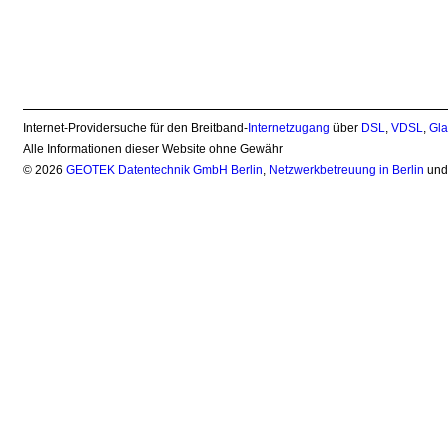
Internet-Providersuche für den Breitband-
Internetzugang
über
DSL
,
VDSL
,
Gla
Alle Informationen dieser Website ohne Gewähr
© 2026
GEOTEK Datentechnik GmbH Berlin
,
Netzwerkbetreuung in Berlin
un