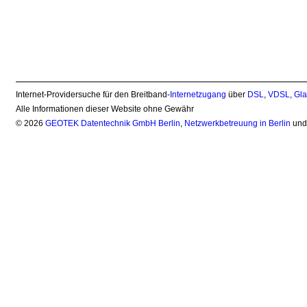
Internet-Providersuche für den Breitband-
Internetzugang
über
DSL
,
VDSL
,
Gla
Alle Informationen dieser Website ohne Gewähr
© 2026
GEOTEK Datentechnik GmbH Berlin
,
Netzwerkbetreuung in Berlin
un