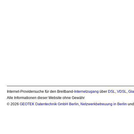
Internet-Providersuche für den Breitband-
Internetzugang
über
DSL
,
VDSL
,
Gla
Alle Informationen dieser Website ohne Gewähr
© 2026
GEOTEK Datentechnik GmbH Berlin
,
Netzwerkbetreuung in Berlin
un