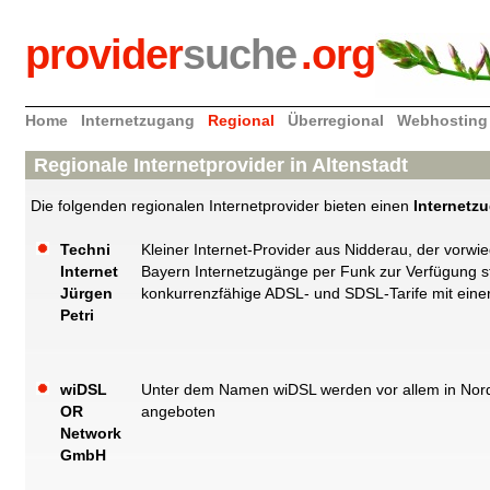
provider
suche
.org
Home
Internetzugang
Regional
Überregional
Webhosting
Regionale Internetprovider in Altenstadt
Die folgenden regionalen Internetprovider bieten einen
Internetz
Techni
Kleiner Internet-Provider aus Nidderau, der vor
Internet
Bayern Internetzugänge per Funk zur Verfügung st
Jürgen
konkurrenzfähige ADSL- und SDSL-Tarife mit einer
Petri
wiDSL
Unter dem Namen wiDSL werden vor allem in Nord
OR
angeboten
Network
GmbH