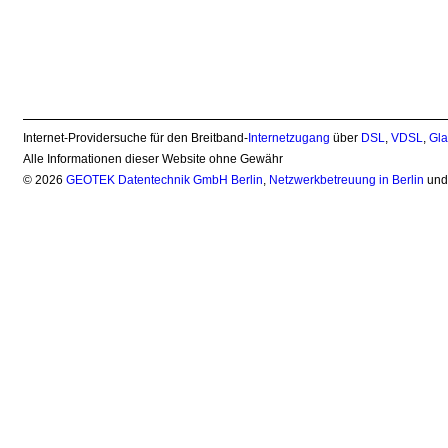
Internet-Providersuche für den Breitband-
Internetzugang
über
DSL
,
VDSL
,
Gla
Alle Informationen dieser Website ohne Gewähr
© 2026
GEOTEK Datentechnik GmbH Berlin
,
Netzwerkbetreuung in Berlin
un