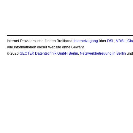
Internet-Providersuche für den Breitband-
Internetzugang
über
DSL
,
VDSL
,
Gla
Alle Informationen dieser Website ohne Gewähr
© 2026
GEOTEK Datentechnik GmbH Berlin
,
Netzwerkbetreuung in Berlin
un