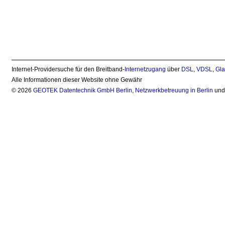
Internet-Providersuche für den Breitband-
Internetzugang
über
DSL
,
VDSL
,
Gla
Alle Informationen dieser Website ohne Gewähr
© 2026
GEOTEK Datentechnik GmbH Berlin
,
Netzwerkbetreuung in Berlin
un