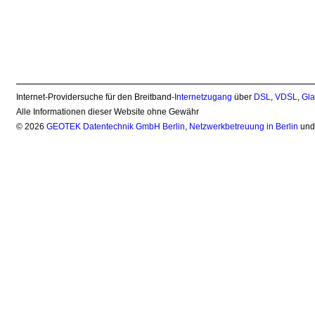
Internet-Providersuche für den Breitband-
Internetzugang
über
DSL
,
VDSL
,
Gla
Alle Informationen dieser Website ohne Gewähr
© 2026
GEOTEK Datentechnik GmbH Berlin
,
Netzwerkbetreuung in Berlin
un