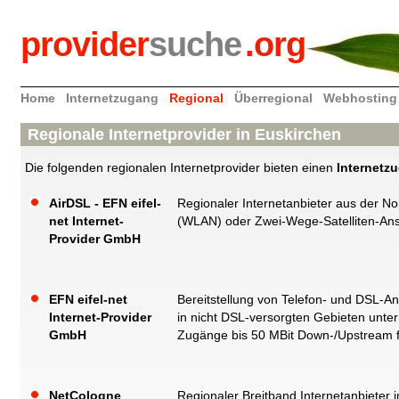
provider
suche
.org
Home
Internetzugang
Regional
Überregional
Webhosting
Regionale Internetprovider in Euskirchen
Die folgenden regionalen Internetprovider bieten einen
Internetz
AirDSL - EFN eifel-
Regionaler Internetanbieter aus der No
net Internet-
(WLAN) oder Zwei-Wege-Satelliten-Ans
Provider GmbH
EFN eifel-net
Bereitstellung von Telefon- und DSL-A
Internet-Provider
in nicht DSL-versorgten Gebieten un
GmbH
Zugänge bis 50 MBit Down-/Upstream 
NetCologne
Regionaler Breitband Internetanbiete