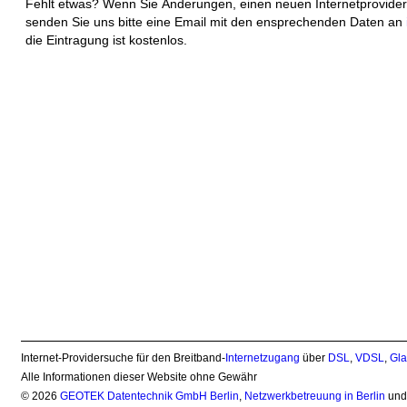
Fehlt etwas? Wenn Sie Änderungen, einen neuen Internetprovider
senden Sie uns bitte eine Email mit den ensprechenden Daten an
die Eintragung ist kostenlos.
Internet-Providersuche für den Breitband-
Internetzugang
über
DSL
,
VDSL
,
Gla
Alle Informationen dieser Website ohne Gewähr
© 2026
GEOTEK Datentechnik GmbH Berlin
,
Netzwerkbetreuung in Berlin
un