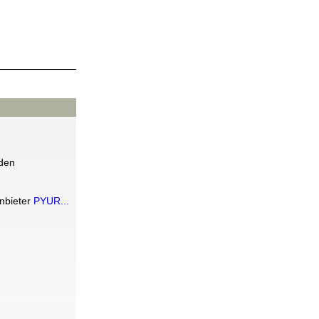
rden
nbieter
PYUR...