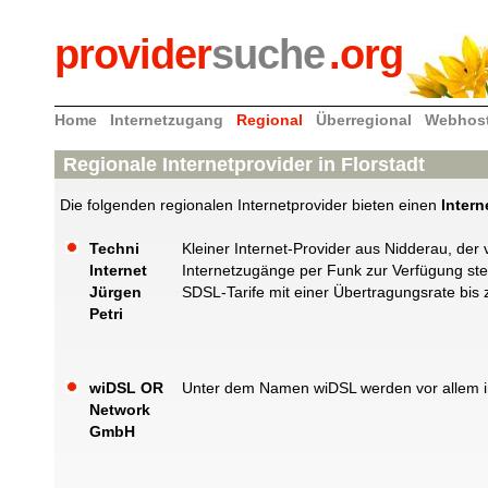
provider
suche
.org
Home
Internetzugang
Regional
Überregional
Webhos
Regionale Internetprovider in Florstadt
Die folgenden regionalen Internetprovider bieten einen
Intern
Techni
Kleiner Internet-Provider aus Nidderau, d
Internet
Internetzugänge per Funk zur Verfügung ste
Jürgen
SDSL-Tarife mit einer Übertragungsrate bis 
Petri
wiDSL OR
Unter dem Namen wiDSL werden vor allem i
Network
GmbH