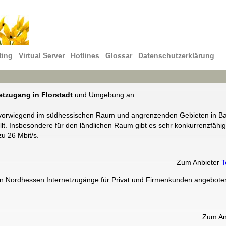
ting
Virtual Server
Hotlines
Glossar
Datenschutzerklärung
etzugang in Florstadt
und Umgebung an:
er vorwiegend im südhessischen Raum und angrenzenden Gebieten in B
llt. Insbesondere für den ländlichen Raum gibt es sehr konkurrenzfäh
zu 26 Mbit/s.
Zum Anbieter
T
n Nordhessen Internetzugänge für Privat und Firmenkunden angebote
Zum An