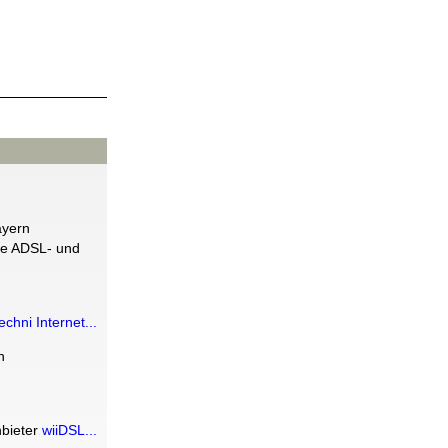
ayern
ige ADSL- und
echni Internet...
n
bieter
wiiDSL...