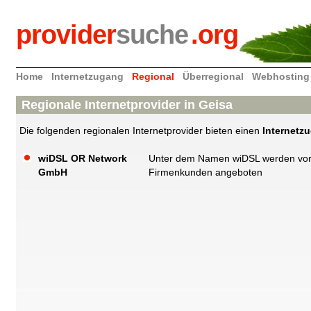
provider
suche
.org
Home
Internetzugang
Regional
Überregional
Webhosting
Regionale Internetprovider in Geisa
Die folgenden regionalen Internetprovider bieten einen
Internetz
wiDSL OR Network
Unter dem Namen wiDSL werden vor a
GmbH
Firmenkunden angeboten