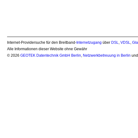
Internet-Providersuche für den Breitband-
Internetzugang
über
DSL
,
VDSL
,
Gla
Alle Informationen dieser Website ohne Gewähr
© 2026
GEOTEK Datentechnik GmbH Berlin
,
Netzwerkbetreuung in Berlin
un