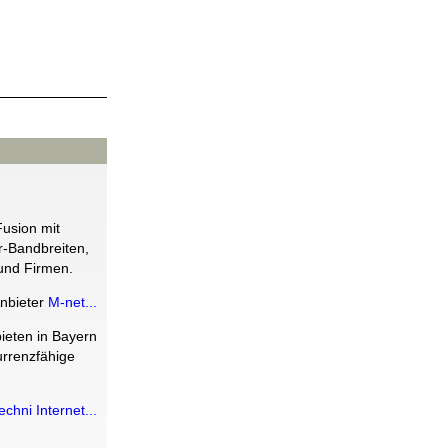
usion mit
-Bandbreiten,
und Firmen.
nbieter
M-net...
ieten in Bayern
urrenzfähige
echni Internet...