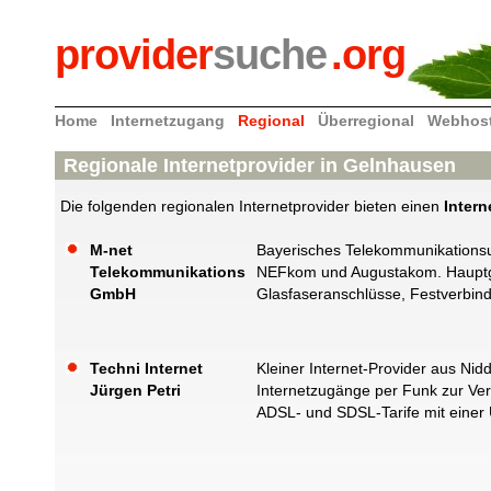
provider
suche
.org
Home
Internetzugang
Regional
Überregional
Webhos
Regionale Internetprovider in Gelnhausen
Die folgenden regionalen Internetprovider bieten einen
Inter
M-net
Bayerisches Telekommunikationsu
Telekommunikations
NEFkom und Augustakom. Hauptges
GmbH
Glasfaseranschlüsse, Festverbin
Techni Internet
Kleiner Internet-Provider aus N
Jürgen Petri
Internetzugänge per Funk zur Ver
ADSL- und SDSL-Tarife mit einer 