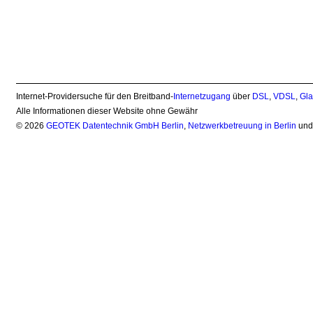
Internet-Providersuche für den Breitband-
Internetzugang
über
DSL
,
VDSL
,
Gla
Alle Informationen dieser Website ohne Gewähr
© 2026
GEOTEK Datentechnik GmbH Berlin
,
Netzwerkbetreuung in Berlin
un