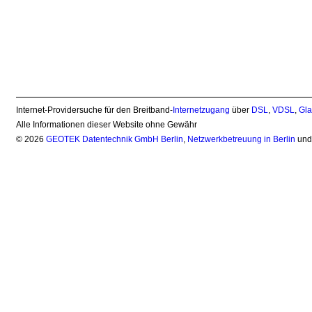
Internet-Providersuche für den Breitband-
Internetzugang
über
DSL
,
VDSL
,
Gla
Alle Informationen dieser Website ohne Gewähr
© 2026
GEOTEK Datentechnik GmbH Berlin
,
Netzwerkbetreuung in Berlin
un