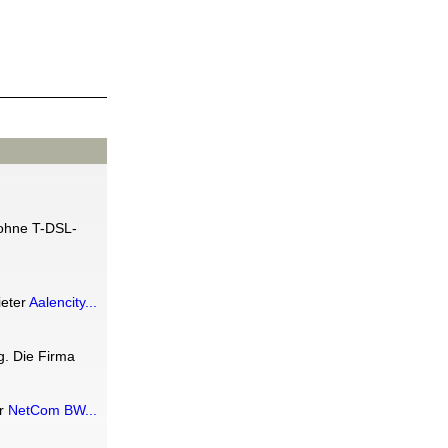
 ohne T-DSL-
eter
Aalencity...
. Die Firma
er
NetCom BW...