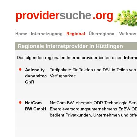
provider
suche
.org
Home
Internetzugang
Regional
Überregional
Webhos
Regionale Internetprovider in Hüttlingen
Die folgenden regionalen Internetprovider bieten einen
Intern
Aalencity
Tarifpakete für Telefon und DSL in Teilen 
dynamitec
Verfügbarkeit
GbR
NetCom
NetCom BW, ehemals ODR Technologie Servic
BW GmbH
Energieversorgungsunternehmens EnBW ODR 
bedient Privatkunden, Unternehmen und öffen