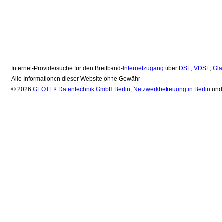
Internet-Providersuche für den Breitband-
Internetzugang
über
DSL
,
VDSL
,
Gla
Alle Informationen dieser Website ohne Gewähr
© 2026
GEOTEK Datentechnik GmbH Berlin
,
Netzwerkbetreuung in Berlin
un