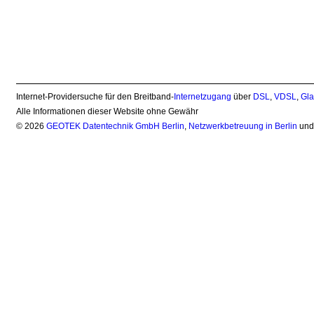
Internet-Providersuche für den Breitband-
Internetzugang
über
DSL
,
VDSL
,
Gla
Alle Informationen dieser Website ohne Gewähr
© 2026
GEOTEK Datentechnik GmbH Berlin
,
Netzwerkbetreuung in Berlin
un