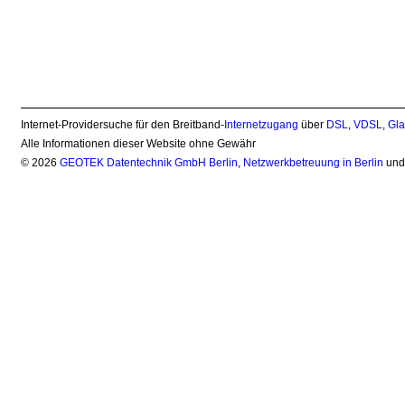
Internet-Providersuche für den Breitband-
Internetzugang
über
DSL
,
VDSL
,
Gla
Alle Informationen dieser Website ohne Gewähr
© 2026
GEOTEK Datentechnik GmbH Berlin
,
Netzwerkbetreuung in Berlin
un