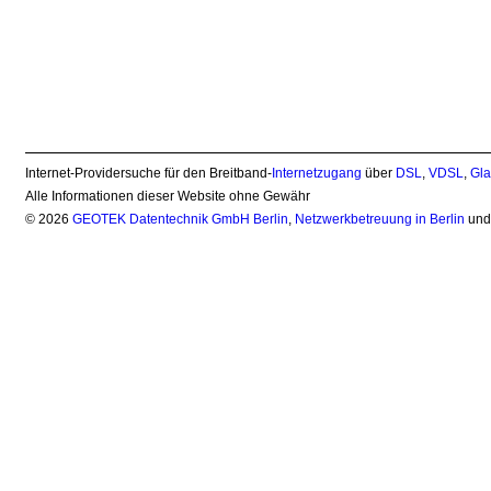
Internet-Providersuche für den Breitband-
Internetzugang
über
DSL
,
VDSL
,
Gla
Alle Informationen dieser Website ohne Gewähr
© 2026
GEOTEK Datentechnik GmbH Berlin
,
Netzwerkbetreuung in Berlin
un