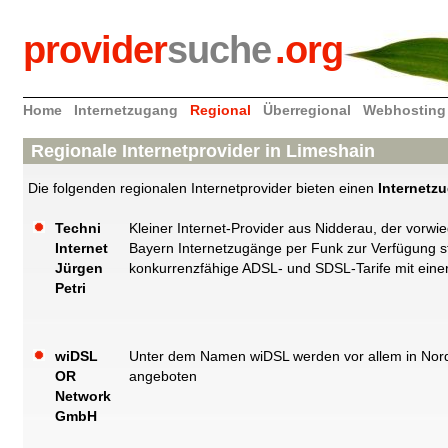
provider
suche
.org
Home
Internetzugang
Regional
Überregional
Webhosting
Regionale Internetprovider in Limeshain
Die folgenden regionalen Internetprovider bieten einen
Internetz
Techni
Kleiner Internet-Provider aus Nidderau, der vor
Internet
Bayern Internetzugänge per Funk zur Verfügung st
Jürgen
konkurrenzfähige ADSL- und SDSL-Tarife mit einer
Petri
wiDSL
Unter dem Namen wiDSL werden vor allem in Nord
OR
angeboten
Network
GmbH