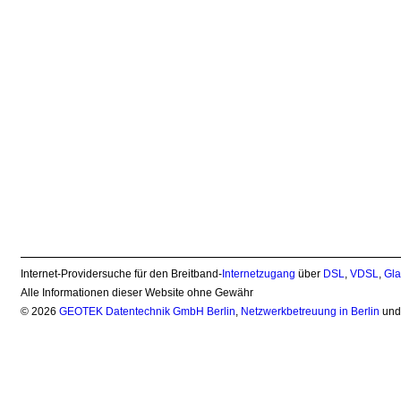
Internet-Providersuche für den Breitband-
Internetzugang
über
DSL
,
VDSL
,
Gla
Alle Informationen dieser Website ohne Gewähr
© 2026
GEOTEK Datentechnik GmbH Berlin
,
Netzwerkbetreuung in Berlin
un