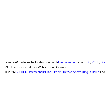
Internet-Providersuche für den Breitband-
Internetzugang
über
DSL
,
VDSL
,
Gla
Alle Informationen dieser Website ohne Gewähr
© 2026
GEOTEK Datentechnik GmbH Berlin
,
Netzwerkbetreuung in Berlin
un