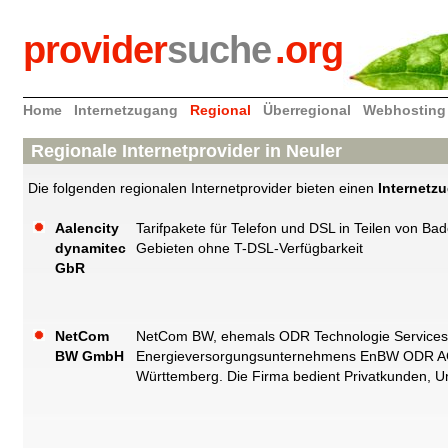
provider
suche
.org
Home
Internetzugang
Regional
Überregional
Webhosting
Regionale Internetprovider in Neuler
Die folgenden regionalen Internetprovider bieten einen
Internetz
Aalencity
Tarifpakete für Telefon und DSL in Teilen von 
dynamitec
Gebieten ohne T-DSL-Verfügbarkeit
GbR
NetCom
NetCom BW, ehemals ODR Technologie Services G
BW GmbH
Energieversorgungsunternehmens EnBW ODR AG u
Württemberg. Die Firma bedient Privatkunden, U