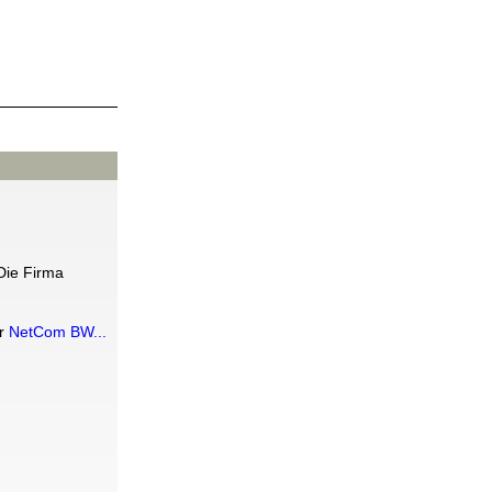
Die Firma
er
NetCom BW...