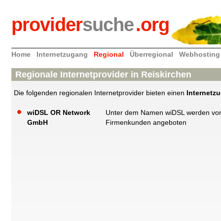
provider
suche
.org
Home
Internetzugang
Regional
Überregional
Webhosting
Regionale Internetprovider in Reiskirchen
Die folgenden regionalen Internetprovider bieten einen
Internetz
wiDSL OR Network
Unter dem Namen wiDSL werden vor a
GmbH
Firmenkunden angeboten