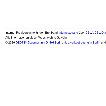
Internet-Providersuche für den Breitband-
Internetzugang
über
DSL
,
VDSL
,
Gla
Alle Informationen dieser Website ohne Gewähr
© 2026
GEOTEK Datentechnik GmbH Berlin
,
Netzwerkbetreuung in Berlin
un