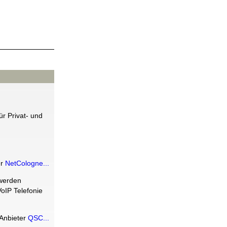
r Privat- und
er
NetCologne...
 werden
oIP Telefonie
Anbieter
QSC...