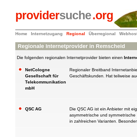
provider
suche
.org
Home
Internetzugang
Regional
Überregional
Webhos
Regionale Internetprovider in Remscheid
Die folgenden regionalen Internetprovider bieten einen
Inter
NetCologne
Regionaler Breitband Internetanbi
Gesellschaft für
Geschäftskunden. Hat teilweise a
Telekommunikation
mbH
QSC AG
Die QSC AG ist ein Anbieter mit e
asymmetrische und symmetrische In
in zahlreichen Varianten. Besonder