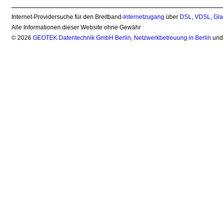
Internet-Providersuche für den Breitband-
Internetzugang
über
DSL
,
VDSL
,
Gla
Alle Informationen dieser Website ohne Gewähr
© 2026
GEOTEK Datentechnik GmbH Berlin
,
Netzwerkbetreuung in Berlin
un