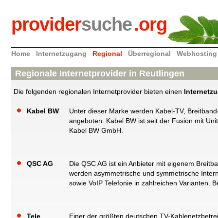
provider
suche
.org
Home
Internetzugang
Regional
Überregional
Webhosting
Regionale Internetprovider in Reutlingen
Die folgenden regionalen Internetprovider bieten einen
Internetz
Kabel BW
Unter dieser Marke werden Kabel-TV, Breitband
angeboten. Kabel BW ist seit der Fusion mit U
Kabel BW GmbH.
QSC AG
Die QSC AG ist ein Anbieter mit eigenem Breitb
werden asymmetrische und symmetrische Interne
sowie VoIP Telefonie in zahlreichen Varianten. B
Tele
Einer der größten deutschen TV-Kablenetzbetreib