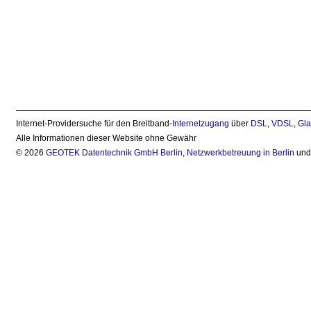
Internet-Providersuche für den Breitband-
Internetzugang
über
DSL
,
VDSL
,
Gla
Alle Informationen dieser Website ohne Gewähr
© 2026
GEOTEK Datentechnik GmbH Berlin
,
Netzwerkbetreuung in Berlin
un