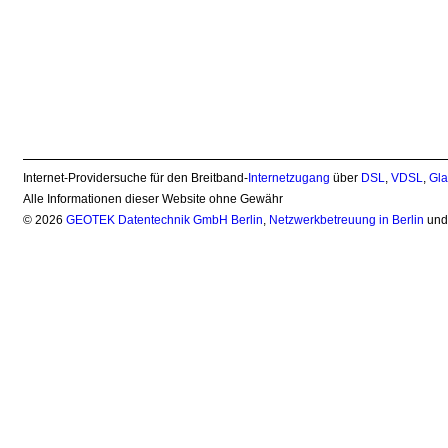
Internet-Providersuche für den Breitband-
Internetzugang
über
DSL
,
VDSL
,
Gla
Alle Informationen dieser Website ohne Gewähr
© 2026
GEOTEK Datentechnik GmbH Berlin
,
Netzwerkbetreuung in Berlin
un