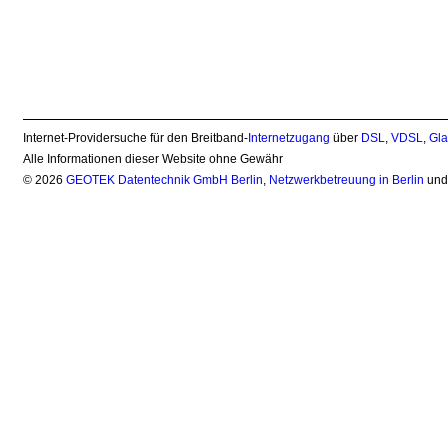
Internet-Providersuche für den Breitband-
Internetzugang
über
DSL
,
VDSL
,
Gla
Alle Informationen dieser Website ohne Gewähr
© 2026
GEOTEK Datentechnik GmbH Berlin
,
Netzwerkbetreuung in Berlin
un