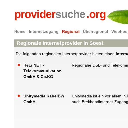
provider
suche
.org
Home
Internetzugang
Regional
Überregional
Webhos
Regionale Internetprovider in Soest
Die folgenden regionalen Internetprovider bieten einen
Inter
HeLi NET -
Regionaler DSL- und Telekomm
Telekommunikation
GmbH & Co.KG
Unitymedia KabelBW
Unitymedia ist ein vor allem i
GmbH
auch Breitbandinternet-Zugänge