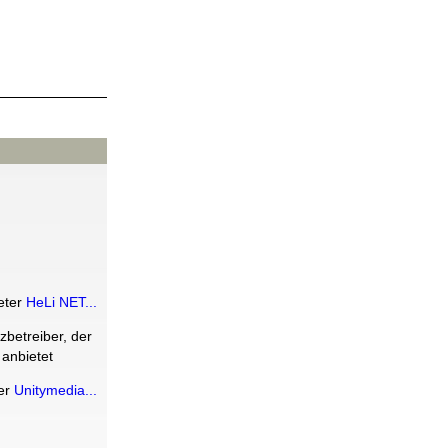
eter
HeLi NET...
zbetreiber, der
 anbietet
er
Unitymedia...