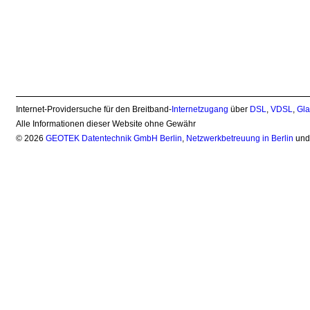
Internet-Providersuche für den Breitband-
Internetzugang
über
DSL
,
VDSL
,
Gla
Alle Informationen dieser Website ohne Gewähr
© 2026
GEOTEK Datentechnik GmbH Berlin
,
Netzwerkbetreuung in Berlin
un