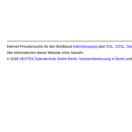
Internet-Providersuche für den Breitband-
Internetzugang
über
DSL
,
VDSL
,
Gla
Alle Informationen dieser Website ohne Gewähr
© 2026
GEOTEK Datentechnik GmbH Berlin
,
Netzwerkbetreuung in Berlin
un