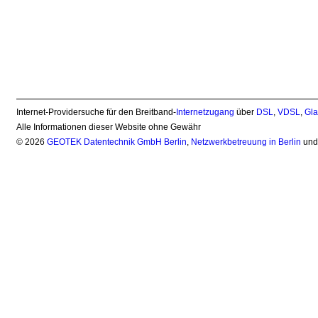
Internet-Providersuche für den Breitband-
Internetzugang
über
DSL
,
VDSL
,
Gla
Alle Informationen dieser Website ohne Gewähr
© 2026
GEOTEK Datentechnik GmbH Berlin
,
Netzwerkbetreuung in Berlin
un