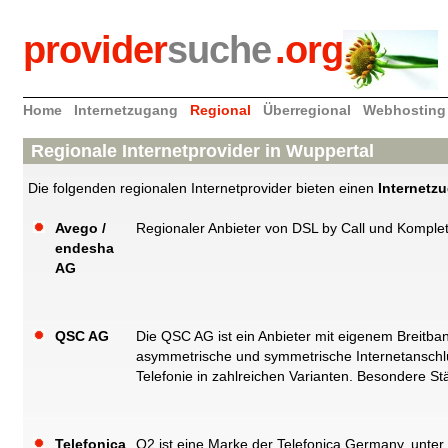
provider
suche
.org
Home
Internetzugang
Regional
Überregional
Webhosting
Regionale Internetprovider in Wuppertal
Die folgenden regionalen Internetprovider bieten einen
Internetz
Avego /
Regionaler Anbieter von DSL by Call und Komplet
endesha
AG
QSC AG
Die QSC AG ist ein Anbieter mit eigenem Breitb
asymmetrische und symmetrische Internetanschlü
Telefonie in zahlreichen Varianten. Besondere Stä
Telefonica
O2 ist eine Marke der Telefonica Germany, unte