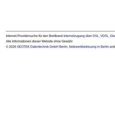
Internet-Providersuche für den Breitband-
Internetzugang
über
DSL
,
VDSL
,
Gla
Alle Informationen dieser Website ohne Gewähr
© 2026
GEOTEK Datentechnik GmbH Berlin
,
Netzwerkbetreuung in Berlin
un