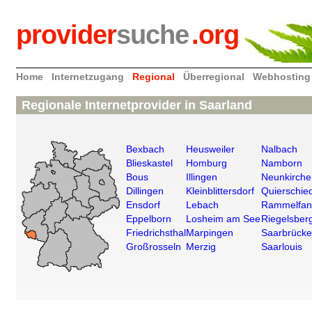
provider
suche
.org
Home
Internetzugang
Regional
Überregional
Webhosting
Regionale Internetprovider in Saarland
Bexbach
Heusweiler
Nalbach
Blieskastel
Homburg
Namborn
Bous
Illingen
Neunkirch
Dillingen
Kleinblittersdorf
Quierschie
Ensdorf
Lebach
Rammelfa
Eppelborn
Losheim am See
Riegelsber
Friedrichsthal
Marpingen
Saarbrück
Großrosseln
Merzig
Saarlouis