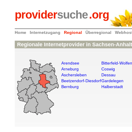
provider
suche
.org
Home
Internetzugang
Regional
Überregional
Webhos
Regionale Internetprovider in Sachsen-Anhal
Arendsee
Bitterfeld-Wolfe
Arneburg
Coswig
Aschersleben
Dessau
Beetzendorf-Diesdorf
Gardelegen
Bernburg
Halberstadt