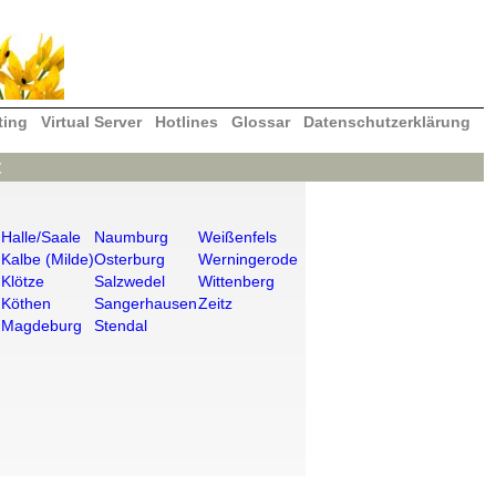
ting
Virtual Server
Hotlines
Glossar
Datenschutzerklärung
t
n
Halle/Saale
Naumburg
Weißenfels
Kalbe (Milde)
Osterburg
Werningerode
Klötze
Salzwedel
Wittenberg
Köthen
Sangerhausen
Zeitz
Magdeburg
Stendal