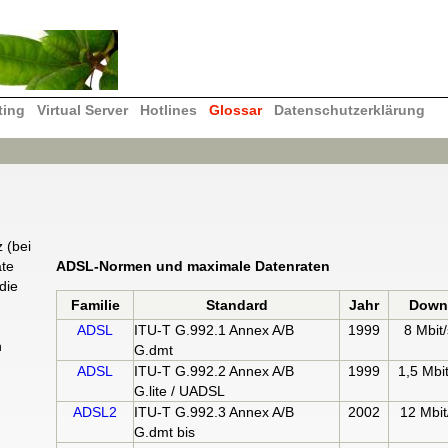
ting
Virtual Server
Hotlines
Glossar
Datenschutzerklärung
 (bei
ate
ADSL-Normen und maximale Datenraten
die
Familie
Standard
Jahr
Dow
ADSL
ITU-T G.992.1 Annex A/B
1999
8 Mbit/
h
G.dmt
ADSL
ITU-T G.992.2 Annex A/B
1999
1,5 Mbit
G.lite / UADSL
ADSL2
ITU-T G.992.3 Annex A/B
2002
12 Mbit
G.dmt bis