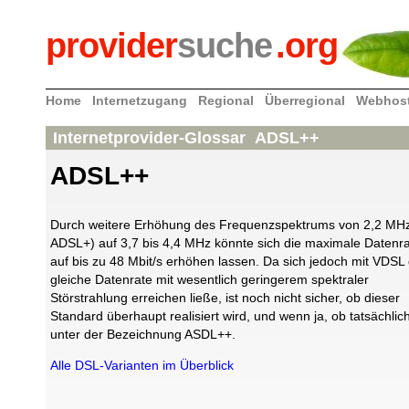
provider
suche
.org
Home
Internetzugang
Regional
Überregional
Webhos
Internetprovider-Glossar ADSL++
ADSL++
Durch weitere Erhöhung des Frequenzspektrums von 2,2 MHz
ADSL+) auf 3,7 bis 4,4 MHz könnte sich die maximale Datenr
auf bis zu 48 Mbit/s erhöhen lassen. Da sich jedoch mit VDSL 
gleiche Datenrate mit wesentlich geringerem spektraler
Störstrahlung erreichen ließe, ist noch nicht sicher, ob dieser
Standard überhaupt realisiert wird, und wenn ja, ob tatsächlic
unter der Bezeichnung ASDL++.
Alle DSL-Varianten im Überblick